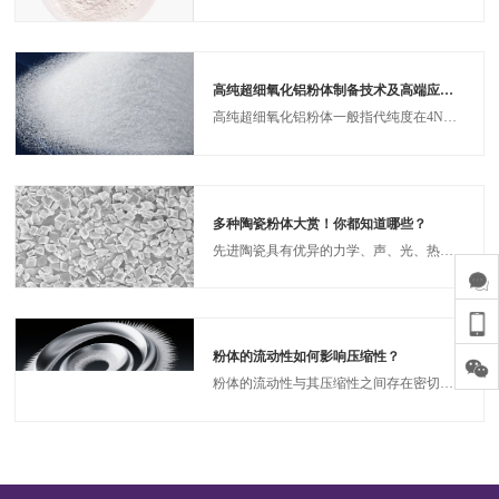
高纯超细氧化铝粉体制备技术及高端应用领域
高纯超细氧化铝粉体一般指代纯度在4N（99.99%）及以上、颗粒直径（D50）≤1.0µm的氧化铝粉体。氧化铝粉体超细微化后，其表面电子结构和晶体结构都发生了变化，产生了宏观物体所不具有的表面效应、小尺寸效应、量子效应和宏观量子隧道效应、集成电路芯片、航空光源器件等方面得到了广泛的应用。大规模工业生产的高纯超细氧化铝粉体多出自美、日、欧等国大型国际企业。目前，日本已形成以住友化学工业公司、昭和电工公司、昭和轻金属、新日本化学工业、日本轻金属公司、日立化学、大明化学等为核心的高端氧化铝粉体生产企业和以三菱、索尼、松下等为核心的下游应用企业。
多种陶瓷粉体大赏！你都知道哪些？
先进陶瓷具有优异的力学、声、光、热、电、生物等特性，在航空航天、电子信息、生物医药、高端装备制造等高端科技领域随处可见。其种类繁多，不同成分的陶瓷各具特色，例如氧化铝陶瓷的抗氧化性、氮化硅陶瓷的高强度及耐电腐蚀性、氧化锆陶瓷的高韧性及生物相容性等等。
粉体的流动性如何影响压缩性？
粉体的流动性与其压缩性之间存在密切的相互作用，这种关系主要通过颗粒间的相互作用力、堆积结构和变形机制体现。以下是流动性影响压缩性的关键机制及影响因素的分析：