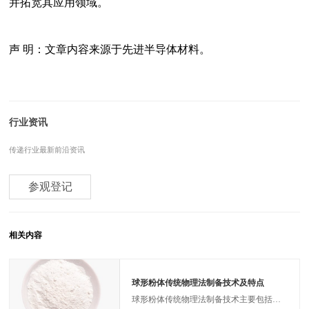
并拓宽其应用领域。
声 明：文章内容来源于先进半导体材料。
行业资讯
传递行业最新前沿资讯
参观登记
相关内容
球形粉体传统物理法制备技术及特点
球形粉体传统物理法制备技术主要包括机械整形法、喷雾干燥法等。1、机械整形法机械整形法主要是通过机械作用产生的碰撞、摩擦和剪切等一系列作用力对颗粒进行塑性变形以及颗粒吸附，持续加工后，颗粒变得更加密实，颗粒上尖锐的棱角在冲击力的作用下受到不断研磨逐渐变得光滑圆整。机械整形法通过高速冲击式磨机、介质搅拌磨等粉碎设备制备相应的微细粉体材料，再结合干法和湿法研磨，制备出粒度较细、粒度分布较窄、具有一定球化率的粉体材料。机械整形法在天然石墨、人造石墨和水泥颗粒等球化整形处理领域应用较为广泛，也适合脆性金属或合金粉体的破碎制粉。